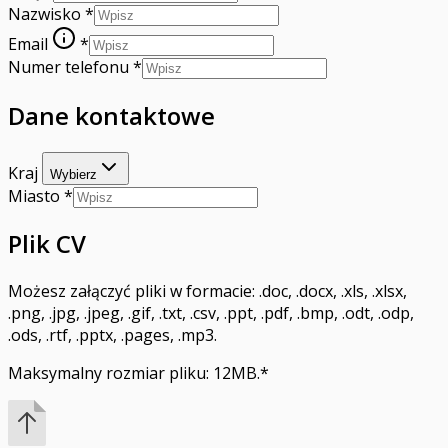
Nazwisko
*
Email
*
Numer telefonu
*
Dane kontaktowe
Kraj
Wybierz
Miasto
*
Plik CV
Możesz załączyć pliki w formacie: .doc, .docx, .xls, .xlsx,
.png, .jpg, .jpeg, .gif, .txt, .csv, .ppt, .pdf, .bmp, .odt, .odp,
.ods, .rtf, .pptx, .pages, .mp3.
Maksymalny rozmiar pliku: 12MB.
*