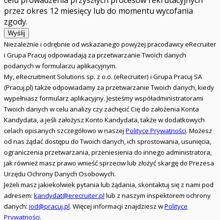
przez okres 12 miesięcy lub do momentu wycofania
zgody.
Wyślij
Niezależnie i odrębnie od wskazanego powyżej pracodawcy eRecruiter
i Grupa Pracuj odpowiadają za przetwarzanie Twoich danych
podanych w formularzu aplikacyjnym.
My, eRecruitment Solutions sp. z o.o. (eRecruiter) i Grupa Pracuj SA
(Pracuj.pl) także odpowiadamy za przetwarzanie Twoich danych, kiedy
wypełniasz formularz aplikacyjny. Jesteśmy współadministratorami
Twoich danych w celu analizy czy zachęcić Cię do założenia Konta
Kandydata, a jeśli założysz Konto Kandydata, także w dodatkowych
celach opisanych szczegółowo w naszej
Polityce Prywatności
. Możesz
od nas żądać dostępu do Twoich danych, ich sprostowania, usunięcia,
ograniczenia przetwarzania, przeniesienia do innego administratora,
jak również masz prawo wnieść sprzeciw lub złożyć skargę do Prezesa
Urzędu Ochrony Danych Osobowych.
Jeżeli masz jakiekolwiek pytania lub żądania, skontaktuj się z nami pod
adresem:
kandydat@erecruiter.pl
lub z naszym inspektorem ochrony
danych:
iod@pracuj.pl
. Więcej informacji znajdziesz w
Polityce
Prywatności
.