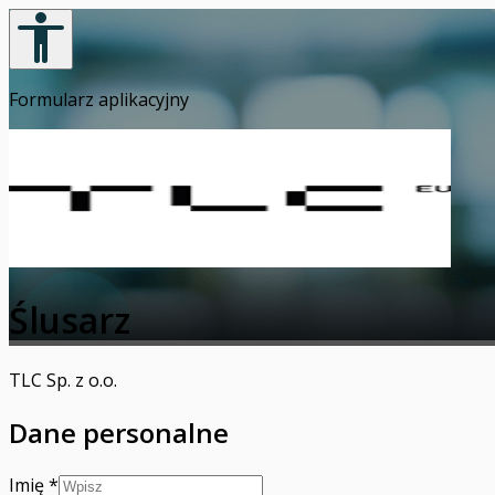
Formularz aplikacyjny
Ślusarz
TLC Sp. z o.o.
Dane personalne
Imię
*