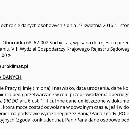
o ochronie danych osobowych z dnia 27 kwietnia 2016 r. info
l. Obornicka 68, 62-002 Suchy Las, wpisana do rejestru p
aniu, VIII Wydział Gospodarczy Krajowego Rejestru Sądow
00 zł.
uroklimat.pl
A DANYCH
racy tj. imię (imiona) i nazwisko, data urodzenia, dane k
nienia będą przetwarzane w celu przeprowadzenia obecneg
(RODO art. 6 ust. 1 lit c). Inne dane umieszczone w dokum
 a), która może zostać odwołana w dowolnym czasie. Jeśli w
nież na podstawie wyrażonej przez Panią/Pana zgody (RODO a
cyjnych (zgoda konkludentna). Pani/Pana dane osobowe będ