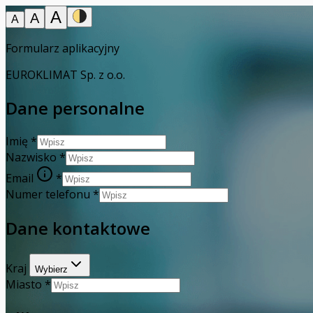
A
A
A
Formularz aplikacyjny
EUROKLIMAT Sp. z o.o.
Dane personalne
Imię
*
Nazwisko
*
Email
*
Numer telefonu
*
Dane kontaktowe
Kraj
Wybierz
Miasto
*