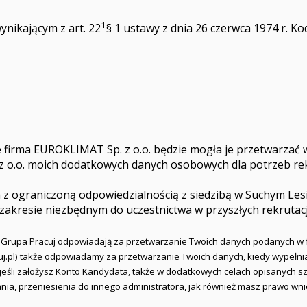
1
nikającym z art. 22
§ 1 ustawy z dnia 26 czerwca 1974 r. K
 firma EUROKLIMAT Sp. z o.o. będzie mogła je przetwarzać 
o.o. moich dodatkowych danych osobowych dla potrzeb rekr
 ograniczoną odpowiedzialnością z siedzibą w Suchym Lesie
 zakresie niezbędnym do uczestnictwa w przyszłych rekrutac
i Grupa Pracuj odpowiadają za przetwarzanie Twoich danych podanych w 
racuj.pl) także odpowiadamy za przetwarzanie Twoich danych, kiedy wypełn
a jeśli założysz Konto Kandydata, także w dodatkowych celach opisanych
ania, przeniesienia do innego administratora, jak również masz prawo w