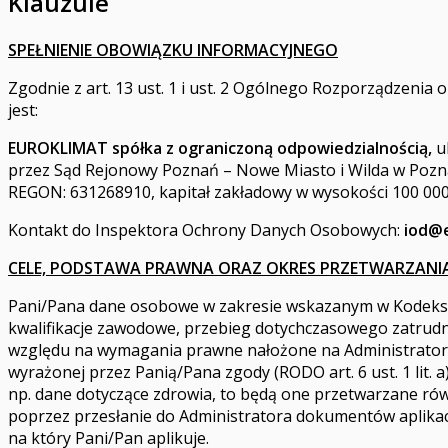
Klauzule
SPEŁNIENIE OBOWIĄZKU INFORMACYJNEGO
Zgodnie z art. 13 ust. 1 i ust. 2 Ogólnego Rozporządzenia 
jest:
EUROKLIMAT spółka z ograniczoną odpowiedzialnością,
u
przez Sąd Rejonowy Poznań – Nowe Miasto i Wilda w Pozn
REGON: 631268910, kapitał zakładowy w wysokości 100 000,
Kontakt do Inspektora Ochrony Danych Osobowych:
iod@e
CELE, PODSTAWA PRAWNA ORAZ OKRES PRZETWARZANI
Pani/Pana dane osobowe w zakresie wskazanym w Kodeksie P
kwalifikacje zawodowe, przebieg dotychczasowego zatrud
względu na wymagania prawne nałożone na Administratora 
wyrażonej przez Panią/Pana zgody (RODO art. 6 ust. 1 lit.
np. dane dotyczące zdrowia, to będą one przetwarzane rów
poprzez przesłanie do Administratora dokumentów aplika
na który Pani/Pan aplikuje.