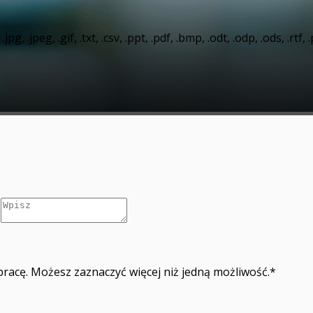
pg, .jpeg, .gif, .txt, .csv, .ppt, .pdf, .bmp, .odt, .odp, .ods, .rtf,
racę. Możesz zaznaczyć więcej niż jedną możliwość.
*