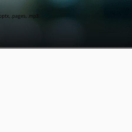
 .pptx, .pages, .mp3.