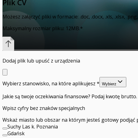
Plik CV
Możesz załączyć pliki w formacie: .doc, .docx, .xls, .xlsx, .png, .j
Maksymalny rozmiar pliku: 12MB.
*
Dodaj plik
lub upuść z urządzenia
Wybierz stanowisko, na które aplikujesz
*
Wybierz
Jakie są twoje oczekiwania finansowe? Podaj kwotę brutto.
Wpisz cyfry bez znaków specjalnych
Wskaż miasto lub obszar na którym jesteś gotowy podjąć p
Suchy Las k. Poznania
Gdańsk