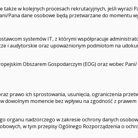
kże w kolejnych procesach rekrutacyjnych, jeśli wyrazi Pani
ni/Pana dane osobowe będą przetwarzane do momentu wycofan
tawcom systemów IT, z którymi współpracuje administrator
cze i audytorskie oraz upoważnionym podmiotom na udokumen
ropejskim Obszarem Gospodarczym (EOG) oraz wobec Pani/
oraz prawo ich sprostowania, usunięcia, ograniczenia przet
dy w dowolnym momencie bez wpływu na zgodność z prawem 
ego organu nadzorczego w zakresie ochrony danych osobowy
obowych, w tym przepisy Ogólnego Rozporządzenia o ochron