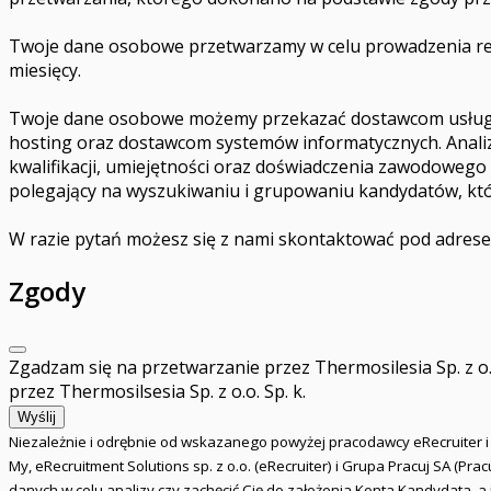
Twoje dane osobowe przetwarzamy w celu prowadzenia rekrut
miesięcy.
Twoje dane osobowe możemy przekazać dostawcom usługi p
hosting oraz dostawcom systemów informatycznych. Analiz
kwalifikacji, umiejętności oraz doświadczenia zawodoweg
polegający na wyszukiwaniu i grupowaniu kandydatów, któr
W razie pytań możesz się z nami skontaktować pod adre
Zgody
Zgadzam się na przetwarzanie przez Thermosilesia Sp. z o
przez Thermosilsesia Sp. z o.o. Sp. k.
Wyślij
Niezależnie i odrębnie od wskazanego powyżej pracodawcy eRecruiter 
My, eRecruitment Solutions sp. z o.o. (eRecruiter) i Grupa Pracuj SA (P
danych w celu analizy czy zachęcić Cię do założenia Konta Kandydata, 