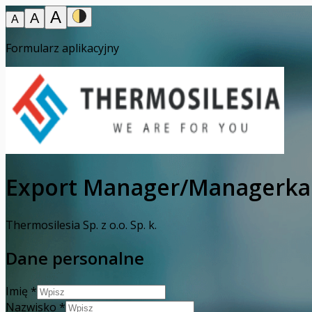
A
A
A
Formularz aplikacyjny
Export Manager/Managerka
Thermosilesia Sp. z o.o. Sp. k.
Dane personalne
Imię
*
Nazwisko
*