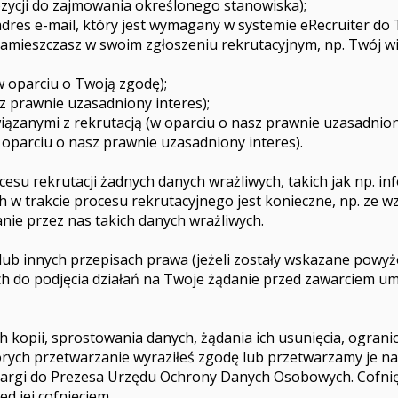
zycji do zajmowania określonego stanowiska);
dres e-mail, który jest wymagany w systemie eRecruiter do T
zamieszczasz w swoim zgłoszeniu rekrutacyjnym, np. Twój w
w oparciu o Twoją zgodę);
sz prawnie uzasadniony interes);
iązanymi z rekrutacją (w oparciu o nasz prawnie uzasadniony
 oparciu o nasz prawnie uzasadniony interes).
su rekrutacji żadnych danych wrażliwych, takich jak np. i
ch w trakcie procesu rekrutacyjnego jest konieczne, np. ze 
nie przez nas takich danych wrażliwych.
 innych przepisach prawa (jeżeli zostały wskazane powyżej)
h do podjęcia działań na Twoje żądanie przed zawarciem 
 kopii, sprostowania danych, żądania ich usunięcia, ograni
órych przetwarzanie wyraziłeś zgodę lub przetwarzamy je 
skargi do Prezesa Urzędu Ochrony Danych Osobowych. Cofni
d jej cofnięciem.