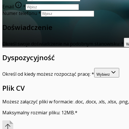
Email
*
Numer telefonu
*
Doświadczenie
Określ swoje doświadczenie na podobnym stanowisku:
*
W
Dyspozycyjność
Określ od kiedy możesz rozpocząć pracę:
*
Wybierz
Plik CV
Możesz załączyć pliki w formacie: .doc, .docx, .xls, .xlsx, .png, .j
Maksymalny rozmiar pliku: 12MB.
*