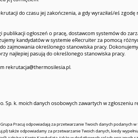
acji do czasu jej zakończenia, a gdy wyraziłaś/eś zgodę na
ublikacji ogłoszeń o pracę, dostawcom systemów do zarząd
ujemy kandydatów w systemie eRecruiter za pomocą różnych
o do zajmowania określonego stanowiska pracy. Dokonujemy 
zy najlepiej pasują do określonego stanowiska pracy.
sem
rekrutacja@thermosilesia.pl
.
.o. Sp. k. moich danych osobowych zawartych w zgłoszeniu r
i Grupa Pracuj odpowiadają za przetwarzanie Twoich danych podanych w 
racuj.pl) także odpowiadamy za przetwarzanie Twoich danych, kiedy wypełn
a jeśli założysz Konto Kandydata, także w dodatkowych celach opisanych