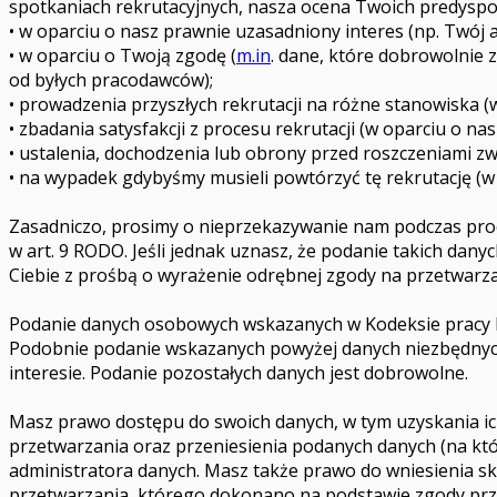
spotkaniach rekrutacyjnych, nasza ocena Twoich predyspo
• w oparciu o nasz prawnie uzasadniony interes (np. Twój a
• w oparciu o Twoją zgodę (
m.in
. dane, które dobrowolnie 
od byłych pracodawców);
• prowadzenia przyszłych rekrutacji na różne stanowiska (
• zbadania satysfakcji z procesu rekrutacji (w oparciu o na
• ustalenia, dochodzenia lub obrony przed roszczeniami zw
• na wypadek gdybyśmy musieli powtórzyć tę rekrutację (w
Zasadniczo, prosimy o nieprzekazywanie nam podczas proce
w art. 9 RODO. Jeśli jednak uznasz, że podanie takich dany
Ciebie z prośbą o wyrażenie odrębnej zgody na przetwarza
Podanie danych osobowych wskazanych w Kodeksie pracy lub
Podobnie podanie wskazanych powyżej danych niezbędnyc
interesie. Podanie pozostałych danych jest dobrowolne.
Masz prawo dostępu do swoich danych, w tym uzyskania ich
przetwarzania oraz przeniesienia podanych danych (na kt
administratora danych. Masz także prawo do wniesienia 
przetwarzania, którego dokonano na podstawie zgody prze