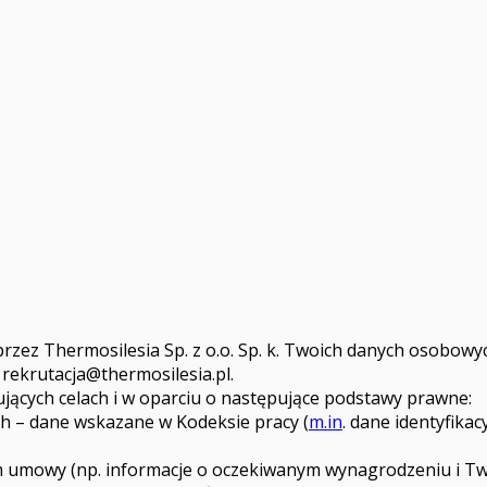
e przez Thermosilesia Sp. z o.o. Sp. k. Twoich danych osobo
m
rekrutacja@thermosilesia.pl
.
jących celach i w oparciu o następujące podstawy prawne:
ch – dane wskazane w Kodeksie pracy (
m.in
. dane identyfika
em umowy (np. informacje o oczekiwanym wynagrodzeniu i Two