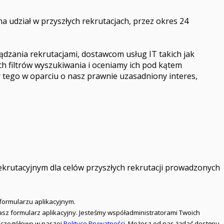
 udział w przyszłych rekrutacjach, przez okres 24
zania rekrutacjami, dostawcom usług IT takich jak
 filtrów wyszukiwania i oceniamy ich pod kątem
tego w oparciu o nasz prawnie uzasadniony interes,
ekrutacyjnym dla celów przyszłych rekrutacji prowadzonych
formularzu aplikacyjnym.
iasz formularz aplikacyjny. Jesteśmy współadministratorami Twoich
 szczegółowo w naszej
Polityce Prywatności
. Możesz od nas żądać dostępu