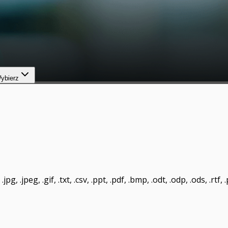
ybierz
pg, .jpeg, .gif, .txt, .csv, .ppt, .pdf, .bmp, .odt, .odp, .ods, .rtf,