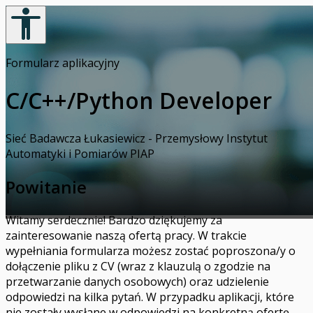
Formularz aplikacyjny
C/C++/Python Developer
Sieć Badawcza Łukasiewicz - Przemysłowy Instytut
Automatyki i Pomiarów PIAP
Powitanie
Witamy serdecznie! Bardzo dziękujemy za
zainteresowanie naszą ofertą pracy. W trakcie
wypełniania formularza możesz zostać poproszona/y o
dołączenie pliku z CV (wraz z klauzulą o zgodzie na
przetwarzanie danych osobowych) oraz udzielenie
odpowiedzi na kilka pytań. W przypadku aplikacji, które
nie zostały wysłane w odpowiedzi na konkretną ofertę