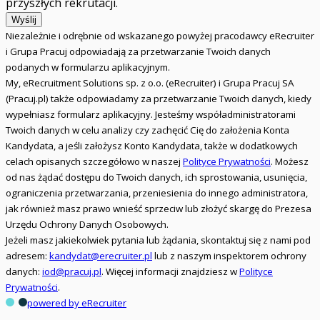
przyszłych rekrutacji.
Wyślij
Niezależnie i odrębnie od wskazanego powyżej pracodawcy eRecruiter
i Grupa Pracuj odpowiadają za przetwarzanie Twoich danych
podanych w formularzu aplikacyjnym.
My, eRecruitment Solutions sp. z o.o. (eRecruiter) i Grupa Pracuj SA
(Pracuj.pl) także odpowiadamy za przetwarzanie Twoich danych, kiedy
wypełniasz formularz aplikacyjny. Jesteśmy współadministratorami
Twoich danych w celu analizy czy zachęcić Cię do założenia Konta
Kandydata, a jeśli założysz Konto Kandydata, także w dodatkowych
celach opisanych szczegółowo w naszej
Polityce Prywatności
. Możesz
od nas żądać dostępu do Twoich danych, ich sprostowania, usunięcia,
ograniczenia przetwarzania, przeniesienia do innego administratora,
jak również masz prawo wnieść sprzeciw lub złożyć skargę do Prezesa
Urzędu Ochrony Danych Osobowych.
Jeżeli masz jakiekolwiek pytania lub żądania, skontaktuj się z nami pod
adresem:
kandydat@erecruiter.pl
lub z naszym inspektorem ochrony
danych:
iod@pracuj.pl
. Więcej informacji znajdziesz w
Polityce
Prywatności
.
powered by eRecruiter