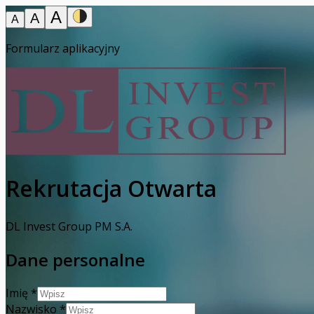
A
A
A
Formularz aplikacyjny
Rekrutacja Otwarta
DL Invest Group PM S.A.
Dane personalne
Imię
*
Nazwisko
*