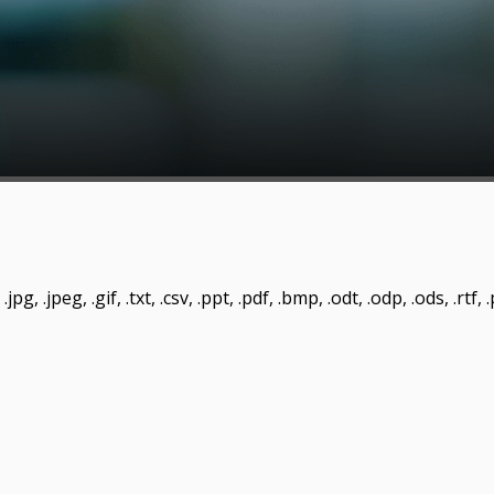
pg, .jpeg, .gif, .txt, .csv, .ppt, .pdf, .bmp, .odt, .odp, .ods, .rtf,