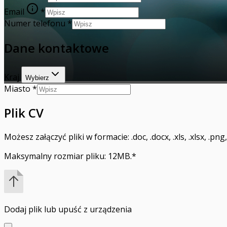
Email
*
Numer telefonu
*
Dane kontaktowe
Kraj
Wybierz
Miasto
*
Plik CV
Możesz załączyć pliki w formacie: .doc, .docx, .xls, .xlsx, .png, .j
Maksymalny rozmiar pliku: 12MB.
*
Dodaj plik
lub upuść z urządzenia