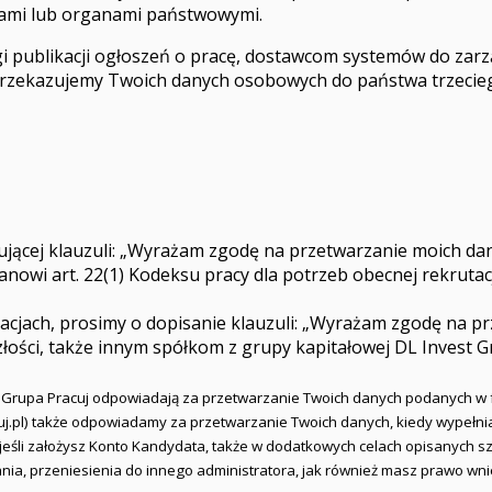
dami lub organami państwowymi.
ublikacji ogłoszeń o pracę, dostawcom systemów do zarząd
przekazujemy Twoich danych osobowych do państwa trzecie
jącej klauzuli: „Wyrażam zgodę na przetwarzanie moich dan
anowi art. 22(1) Kodeksu pracy dla potrzeb obecnej rekrutacj
utacjach, prosimy o dopisanie klauzuli: „Wyrażam zgodę na
ości, także innym spółkom z grupy kapitałowej DL Invest G
i Grupa Pracuj odpowiadają za przetwarzanie Twoich danych podanych w 
racuj.pl) także odpowiadamy za przetwarzanie Twoich danych, kiedy wypełn
a jeśli założysz Konto Kandydata, także w dodatkowych celach opisanych
ania, przeniesienia do innego administratora, jak również masz prawo w