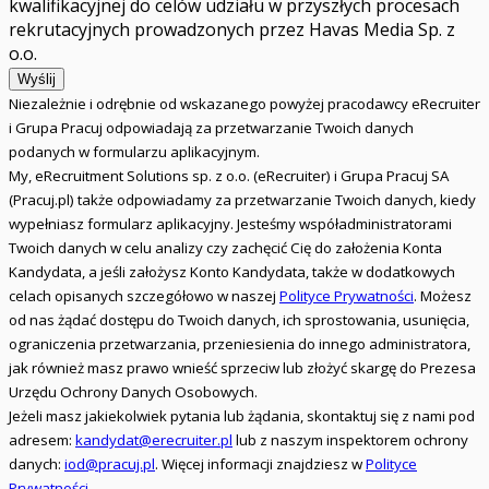
kwalifikacyjnej do celów udziału w przyszłych procesach
rekrutacyjnych prowadzonych przez Havas Media Sp. z
o.o.
Wyślij
Niezależnie i odrębnie od wskazanego powyżej pracodawcy eRecruiter
i Grupa Pracuj odpowiadają za przetwarzanie Twoich danych
podanych w formularzu aplikacyjnym.
My, eRecruitment Solutions sp. z o.o. (eRecruiter) i Grupa Pracuj SA
(Pracuj.pl) także odpowiadamy za przetwarzanie Twoich danych, kiedy
wypełniasz formularz aplikacyjny. Jesteśmy współadministratorami
Twoich danych w celu analizy czy zachęcić Cię do założenia Konta
Kandydata, a jeśli założysz Konto Kandydata, także w dodatkowych
celach opisanych szczegółowo w naszej
Polityce Prywatności
. Możesz
od nas żądać dostępu do Twoich danych, ich sprostowania, usunięcia,
ograniczenia przetwarzania, przeniesienia do innego administratora,
jak również masz prawo wnieść sprzeciw lub złożyć skargę do Prezesa
Urzędu Ochrony Danych Osobowych.
Jeżeli masz jakiekolwiek pytania lub żądania, skontaktuj się z nami pod
adresem:
kandydat@erecruiter.pl
lub z naszym inspektorem ochrony
danych:
iod@pracuj.pl
. Więcej informacji znajdziesz w
Polityce
Prywatności
.