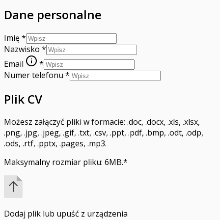
Dane personalne
Imię
*
Nazwisko
*
Email
*
Numer telefonu
*
Plik CV
Możesz załączyć pliki w formacie: .doc, .docx, .xls, .xlsx,
.png, .jpg, .jpeg, .gif, .txt, .csv, .ppt, .pdf, .bmp, .odt, .odp,
.ods, .rtf, .pptx, .pages, .mp3.
Maksymalny rozmiar pliku: 6MB.
*
Dodaj plik
lub upuść z urządzenia