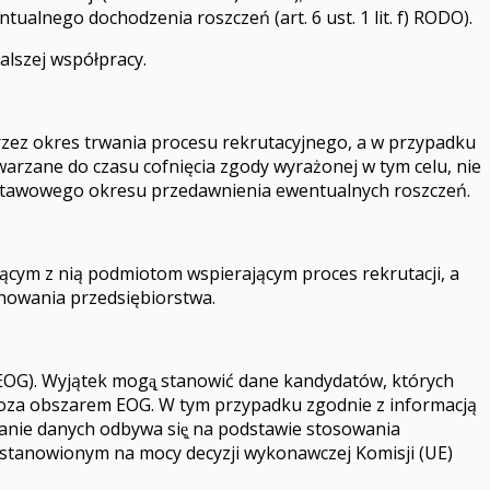
alnego dochodzenia roszczeń (art. 6 ust. 1 lit. f) RODO).
alszej współpracy.
ez okres trwania procesu rekrutacyjnego, a w przypadku
arzane do czasu cofnięcia zgody wyrażonej w tym celu, nie
ustawowego okresu przedawnienia ewentualnych roszczeń.
cym z nią podmiotom wspierającym proces rekrutacji, a
onowania przedsiębiorstwa.
EOG). Wyjątek mogą̨ stanowić dane kandydatów, których
 poza obszarem EOG. W tym przypadku zgodnie z informacją
anie danych odbywa się̨ na podstawie stosowania
ustanowionym na mocy decyzji wykonawczej Komisji (UE)