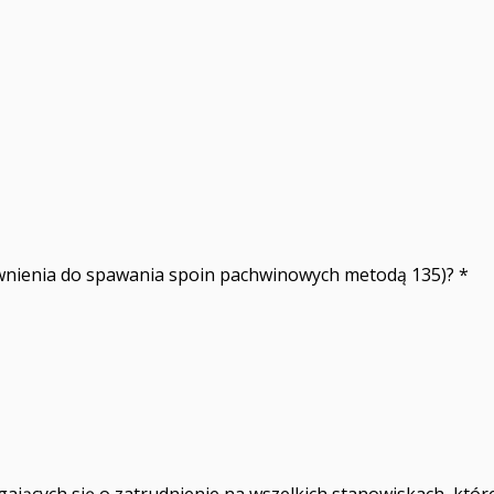
wnienia do spawania spoin pachwinowych metodą 135)?
*
ających się o zatrudnienie na wszelkich stanowiskach, któr