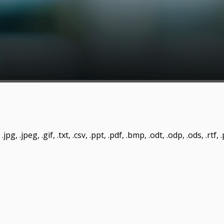
pg, .jpeg, .gif, .txt, .csv, .ppt, .pdf, .bmp, .odt, .odp, .ods, .rtf,