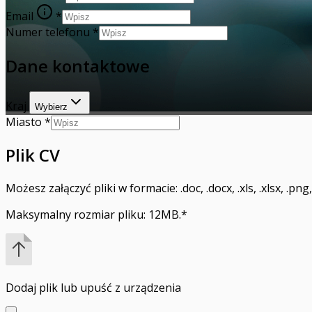
Email
*
Numer telefonu
*
Dane kontaktowe
Kraj
Wybierz
Miasto
*
Plik CV
Możesz załączyć pliki w formacie: .doc, .docx, .xls, .xlsx, .png, .j
Maksymalny rozmiar pliku: 12MB.
*
Dodaj plik
lub upuść z urządzenia