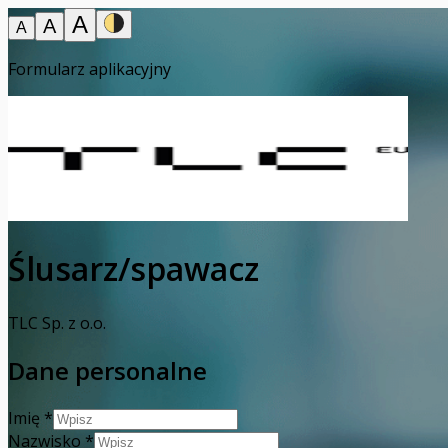
A
A
A
Formularz aplikacyjny
Ślusarz/spawacz
TLC Sp. z o.o.
Dane personalne
Imię
*
Nazwisko
*