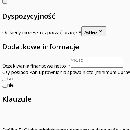
Dyspozycyjność
Od kiedy możesz rozpocząć pracę?
*
Wybierz
Dodatkowe informacje
Oczekiwania finansowe netto:
*
Czy posiada Pan uprawnienia spawalnicze (minimum upra
tak
nie
Klauzule
Spółka TLC jako administrator przetwarza dane osób ubieg