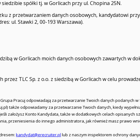
iedzibie spółki tj. w Gorlicach przy ul. Chopina 25N.
ązku z przetwarzaniem danych osobowych, kandydatowi przy
s: ul. Stawki 2, 00-193 Warszawa).
iedzibą w Gorlicach moich danych osobowych zawartych w d
zez TLC Sp. z o.o. z siedzibą w Gorlicach w celu prowadze
i Grupa Pracuj odpowiadają za przetwarzanie Twoich danych podanych w 
racuj.pl) także odpowiadamy za przetwarzanie Twoich danych, kiedy wypełn
a jeśli założysz Konto Kandydata, także w dodatkowych celach opisanych
ania, przeniesienia do innego administratora, jak również masz prawo w
 adresem:
kandydat@erecruiter.pl
lub z naszym inspektorem ochrony dany