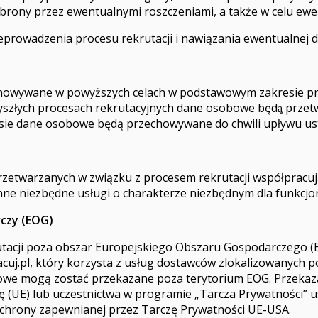
rony przez ewentualnymi roszczeniami, a także w celu ewentu
prowadzenia procesu rekrutacji i nawiązania ewentualnej d
howywane w powyższych celach w podstawowym zakresie prz
yszłych procesach rekrutacyjnych dane osobowe będą̨ przetw
kresie dane osobowe będą przechowywane do chwili upływu 
zetwarzanych w związku z procesem rekrutacji współpracują
inne niezbędne usługi o charakterze niezbędnym dla funkcj
czy (EOG)
utacji poza obszar Europejskiego Obszaru Gospodarczego (
acuj.pl, który korzysta z usług dostawców zlokalizowanych
bowe mogą zostać przekazane poza terytorium EOG. Przekaz
 (UE) lub uczestnictwa w programie „Tarcza Prywatności” 
 ochrony zapewnianej przez Tarczę Prywatności UE-USA.