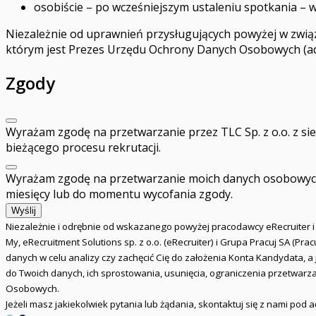
osobiście – po wcześniejszym ustaleniu spotkania – w s
Niezależnie od uprawnień przysługujących powyżej w zwi
którym jest Prezes Urzędu Ochrony Danych Osobowych (adre
Zgody
Wyrażam zgodę na przetwarzanie przez TLC Sp. z o.o. z s
bieżącego procesu rekrutacji.
Wyrażam zgodę na przetwarzanie moich danych osobowych pr
miesięcy lub do momentu wycofania zgody.
Wyślij
Niezależnie i odrębnie od wskazanego powyżej pracodawcy eRecruiter 
My, eRecruitment Solutions sp. z o.o. (eRecruiter) i Grupa Pracuj SA (P
danych w celu analizy czy zachęcić Cię do założenia Konta Kandydata, 
do Twoich danych, ich sprostowania, usunięcia, ograniczenia przetwarz
Osobowych.
Jeżeli masz jakiekolwiek pytania lub żądania, skontaktuj się z nami pod