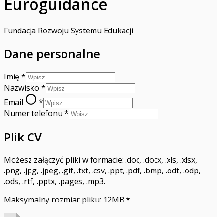
Euroguidance
Fundacja Rozwoju Systemu Edukacji
Dane personalne
Imię
*
Nazwisko
*
Email
*
Numer telefonu
*
Plik CV
Możesz załączyć pliki w formacie: .doc, .docx, .xls, .xlsx,
.png, .jpg, .jpeg, .gif, .txt, .csv, .ppt, .pdf, .bmp, .odt, .odp,
.ods, .rtf, .pptx, .pages, .mp3.
Maksymalny rozmiar pliku: 12MB.
*