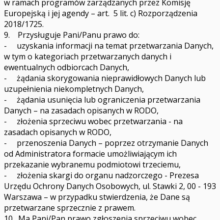
w ramach programów zarządzanych przez Komisję
Europejską i jej agendy – art. 5 lit. c) Rozporządzenia
2018/1725.
9. Przysługuje Pani/Panu prawo do:
- uzyskania informacji na temat przetwarzania Danych,
w tym o kategoriach przetwarzanych danych i
ewentualnych odbiorcach Danych,
- żądania skorygowania nieprawidłowych Danych lub
uzupełnienia niekompletnych Danych,
- żądania usunięcia lub ograniczenia przetwarzania
Danych – na zasadach opisanych w RODO,
- złożenia sprzeciwu wobec przetwarzania - na
zasadach opisanych w RODO,
- przenoszenia Danych – poprzez otrzymanie Danych
od Administratora formacie umożliwiającym ich
przekazanie wybranemu podmiotowi trzeciemu,
- złożenia skargi do organu nadzorczego - Prezesa
Urzędu Ochrony Danych Osobowych, ul. Stawki 2, 00 - 193
Warszawa – w przypadku stwierdzenia, że Dane są
przetwarzane sprzecznie z prawem.
10. Ma Pani/Pan prawo zgłoszenia sprzeciwu wobec