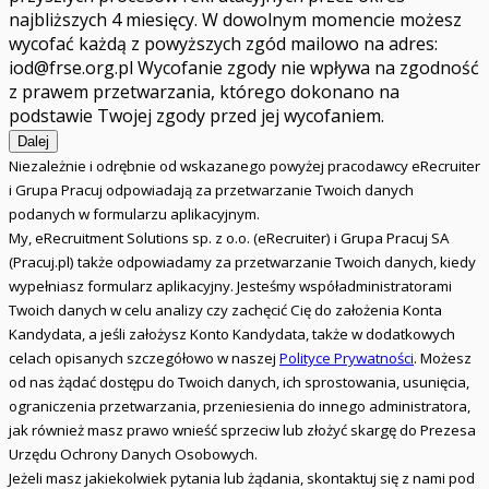
najbliższych 4 miesięcy. W dowolnym momencie możesz
wycofać każdą z powyższych zgód mailowo na adres:
iod@frse.org.pl
Wycofanie zgody nie wpływa na zgodność
z prawem przetwarzania, którego dokonano na
podstawie Twojej zgody przed jej wycofaniem.
Dalej
Niezależnie i odrębnie od wskazanego powyżej pracodawcy eRecruiter
i Grupa Pracuj odpowiadają za przetwarzanie Twoich danych
podanych w formularzu aplikacyjnym.
My, eRecruitment Solutions sp. z o.o. (eRecruiter) i Grupa Pracuj SA
(Pracuj.pl) także odpowiadamy za przetwarzanie Twoich danych, kiedy
wypełniasz formularz aplikacyjny. Jesteśmy współadministratorami
Twoich danych w celu analizy czy zachęcić Cię do założenia Konta
Kandydata, a jeśli założysz Konto Kandydata, także w dodatkowych
celach opisanych szczegółowo w naszej
Polityce Prywatności
. Możesz
od nas żądać dostępu do Twoich danych, ich sprostowania, usunięcia,
ograniczenia przetwarzania, przeniesienia do innego administratora,
jak również masz prawo wnieść sprzeciw lub złożyć skargę do Prezesa
Urzędu Ochrony Danych Osobowych.
Jeżeli masz jakiekolwiek pytania lub żądania, skontaktuj się z nami pod