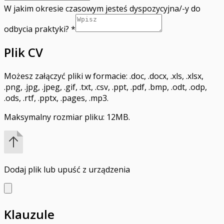
W jakim okresie czasowym jesteś dyspozycyjna/-y do
odbycia praktyki?
*
Plik CV
Możesz załączyć pliki w formacie: .doc, .docx, .xls, .xlsx,
.png, .jpg, .jpeg, .gif, .txt, .csv, .ppt, .pdf, .bmp, .odt, .odp,
.ods, .rtf, .pptx, .pages, .mp3.
Maksymalny rozmiar pliku: 12MB.
Dodaj plik
lub upuść z urządzenia
Klauzule