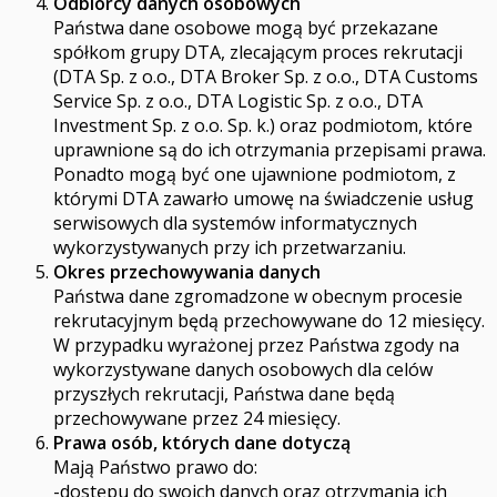
Odbiorcy danych osobowych
Państwa dane osobowe mogą być przekazane
spółkom grupy DTA, zlecającym proces rekrutacji
(DTA Sp. z o.o., DTA Broker Sp. z o.o., DTA Customs
Service Sp. z o.o., DTA Logistic Sp. z o.o., DTA
Investment Sp. z o.o. Sp. k.) oraz podmiotom, które
uprawnione są do ich otrzymania przepisami prawa.
Ponadto mogą być one ujawnione podmiotom, z
którymi DTA zawarło umowę na świadczenie usług
serwisowych dla systemów informatycznych
wykorzystywanych przy ich przetwarzaniu.
Okres przechowywania danych
Państwa dane zgromadzone w obecnym procesie
rekrutacyjnym będą przechowywane do 12 miesięcy.
W przypadku wyrażonej przez Państwa zgody na
wykorzystywane danych osobowych dla celów
przyszłych rekrutacji, Państwa dane będą
przechowywane przez 24 miesięcy.
Prawa osób, których dane dotyczą
Mają Państwo prawo do:
-dostępu do swoich danych oraz otrzymania ich