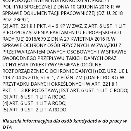
ROZPORZĄDZENIE MINISTRA RODZINY, PRACY I
POLITYKI SPOŁECZNEJ Z DNIA 10 GRUDNIA 2018 R. W
SPRAWIE DOKUMENTACJI PRACOWNICZEJ (DZ. U. 2018
POZ. 2369).”;
[2] ART. 221 § 1 PKT. 4 – 6 KP W ZWZ. Z ART. 6 UST. 1 LIT.
B ROZPORZĄDZENIA PARLAMENTU EUROPEJSKIEGO I
RADY (UE) 2016/679 Z DNIA 27 KWIETNIA 2016 R. W
SPRAWIE OCHRONY OSÓB FIZYCZNYCH W ZWIĄZKU Z
PRZETWARZANIEM DANYCH OSOBOWYCH I W SPRAWIE
SWOBODNEGO PRZEPŁYWU TAKICH DANYCH ORAZ
UCHYLENIA DYREKTYWY 95/46/WE (OGÓLNE
ROZPORZĄDZENIE O OCHRONIE DANYCH) (DZ. URZ. UE L
119 Z 04.05.2016, STR. 1, Z PÓŹN. ZM.) (DALEJ: RODO). W
PRZYPADKU DANYCH OKREŚLONYCH W ART. 221 § 1
PKT. 1 – 3 KP PODSTAWĄ JEST ART. 6 UST. 1 LIT. C RODO;
[3] ART. 6 UST. 1 LIT A RODO;
[4] ART. 6 UST. 1 LIT A RODO;
[5] ART. 9 UST. 2 LIT. A RODO.
Klauzula informacyjna dla osób kandydatów do pracy w
DTA