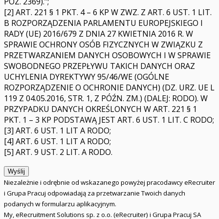
POZ. 2369).”;
[2] ART. 221 § 1 PKT. 4 – 6 KP W ZWZ. Z ART. 6 UST. 1 LIT.
B ROZPORZĄDZENIA PARLAMENTU EUROPEJSKIEGO I
RADY (UE) 2016/679 Z DNIA 27 KWIETNIA 2016 R. W
SPRAWIE OCHRONY OSÓB FIZYCZNYCH W ZWIĄZKU Z
PRZETWARZANIEM DANYCH OSOBOWYCH I W SPRAWIE
SWOBODNEGO PRZEPŁYWU TAKICH DANYCH ORAZ
UCHYLENIA DYREKTYWY 95/46/WE (OGÓLNE
ROZPORZĄDZENIE O OCHRONIE DANYCH) (DZ. URZ. UE L
119 Z 04.05.2016, STR. 1, Z PÓŹN. ZM.) (DALEJ: RODO). W
PRZYPADKU DANYCH OKREŚLONYCH W ART. 221 § 1
PKT. 1 – 3 KP PODSTAWĄ JEST ART. 6 UST. 1 LIT. C RODO;
[3] ART. 6 UST. 1 LIT A RODO;
[4] ART. 6 UST. 1 LIT A RODO;
[5] ART. 9 UST. 2 LIT. A RODO.
Wyślij
Niezależnie i odrębnie od wskazanego powyżej pracodawcy eRecruiter
i Grupa Pracuj odpowiadają za przetwarzanie Twoich danych
podanych w formularzu aplikacyjnym.
My, eRecruitment Solutions sp. z o.o. (eRecruiter) i Grupa Pracuj SA