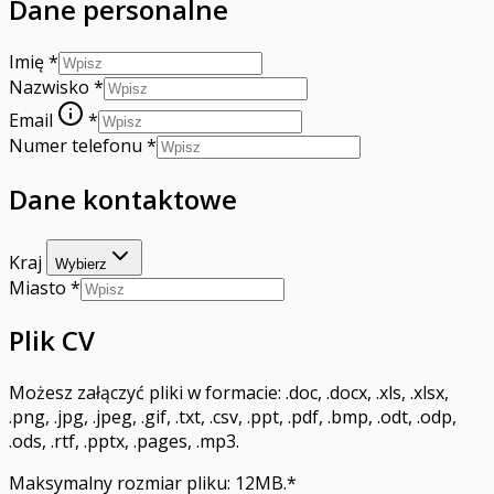
Dane personalne
Imię
*
Nazwisko
*
Email
*
Numer telefonu
*
Dane kontaktowe
Kraj
Wybierz
Miasto
*
Plik CV
Możesz załączyć pliki w formacie: .doc, .docx, .xls, .xlsx,
.png, .jpg, .jpeg, .gif, .txt, .csv, .ppt, .pdf, .bmp, .odt, .odp,
.ods, .rtf, .pptx, .pages, .mp3.
Maksymalny rozmiar pliku: 12MB.
*