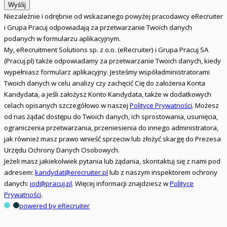
Wyślij
Niezależnie i odrębnie od wskazanego powyżej pracodawcy eRecruiter
i Grupa Pracuj odpowiadają za przetwarzanie Twoich danych
podanych w formularzu aplikacyjnym.
My, eRecruitment Solutions sp. z o.o. (eRecruiter) i Grupa Pracuj SA
(Pracuj.pl) także odpowiadamy za przetwarzanie Twoich danych, kiedy
wypełniasz formularz aplikacyjny. Jesteśmy współadministratorami
Twoich danych w celu analizy czy zachęcić Cię do założenia Konta
Kandydata, a jeśli założysz Konto Kandydata, także w dodatkowych
celach opisanych szczegółowo w naszej
Polityce Prywatności
. Możesz
od nas żądać dostępu do Twoich danych, ich sprostowania, usunięcia,
ograniczenia przetwarzania, przeniesienia do innego administratora,
jak również masz prawo wnieść sprzeciw lub złożyć skargę do Prezesa
Urzędu Ochrony Danych Osobowych.
Jeżeli masz jakiekolwiek pytania lub żądania, skontaktuj się z nami pod
adresem:
kandydat@erecruiter.pl
lub z naszym inspektorem ochrony
danych:
iod@pracuj.pl
. Więcej informacji znajdziesz w
Polityce
Prywatności
.
powered by eRecruiter