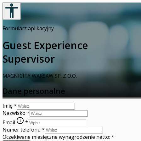
Formularz aplikacyjny
Guest Experience
Supervisor
MAGNICITY WARSAW SP. Z O.O.
Dane personalne
Imię
*
Nazwisko
*
Email
*
Numer telefonu
*
Oczekiwane miesięczne wynagrodzenie netto:
*