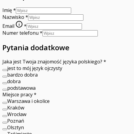
Imię
*
Nazwisko
*
Email
*
Numer telefonu
*
Pytania dodatkowe
Jaka jest Twoja znajomość języka polskiego?
*
jest to mój język ojczysty
bardzo dobra
dobra
podstawowa
Miejsce pracy
*
Warszawa i okolice
Kraków
Wrocław
Poznań
Olsztyn
Trójmiasto