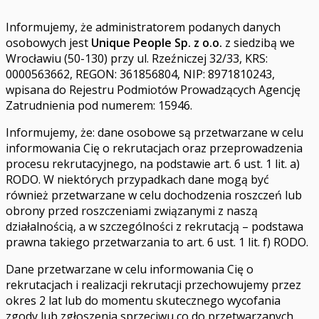
Informujemy, że administratorem podanych danych
osobowych jest
Unique People Sp. z o.o.
z siedzibą we
Wrocławiu (50-130) przy ul. Rzeźniczej 32/33, KRS:
0000563662, REGON: 361856804, NIP: 8971810243,
wpisana do Rejestru Podmiotów Prowadzących Agencję
Zatrudnienia pod numerem: 15946.
Informujemy, że: dane osobowe są przetwarzane w celu
informowania Cię o rekrutacjach oraz przeprowadzenia
procesu rekrutacyjnego, na podstawie art. 6 ust. 1 lit. a)
RODO. W niektórych przypadkach dane mogą być
również przetwarzane w celu dochodzenia roszczeń lub
obrony przed roszczeniami związanymi z naszą
działalnością, a w szczególności z rekrutacją – podstawa
prawna takiego przetwarzania to art. 6 ust. 1 lit. f) RODO.
Dane przetwarzane w celu informowania Cię o
rekrutacjach i realizacji rekrutacji przechowujemy przez
okres 2 lat lub do momentu skutecznego wycofania
zgody lub zgłoszenia sprzeciwu co do przetwarzanych