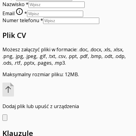
Nazwisko
*
Email
*
Numer telefonu
*
Plik CV
Możesz załączyć pliki w formacie: .doc, .docx, .xls, .xlsx,
.png, .jpg, .jpeg, .gif, .txt, .csv, .ppt, .pdf, .bmp, .odt, .odp,
.ods, .rtf, .pptx, .pages, .mp3.
Maksymalny rozmiar pliku: 12MB.
Dodaj plik
lub upuść z urządzenia
Klauzule