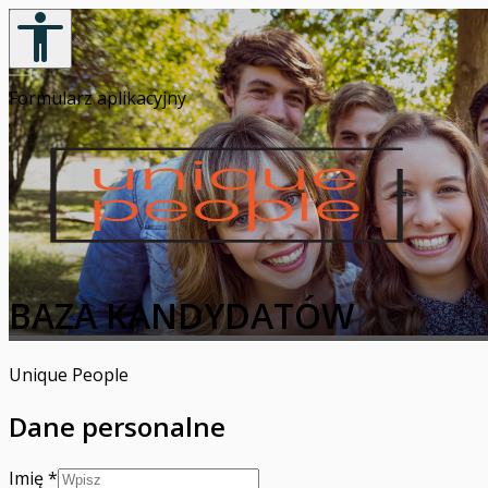
Formularz aplikacyjny
BAZA KANDYDATÓW
Unique People
Dane personalne
Imię
*