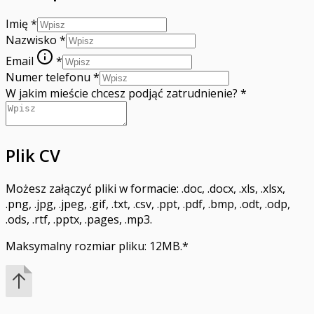
Imię
*
Nazwisko
*
Email
*
Numer telefonu
*
W jakim mieście chcesz podjąć zatrudnienie?
*
Plik CV
Możesz załączyć pliki w formacie: .doc, .docx, .xls, .xlsx,
.png, .jpg, .jpeg, .gif, .txt, .csv, .ppt, .pdf, .bmp, .odt, .odp,
.ods, .rtf, .pptx, .pages, .mp3.
Maksymalny rozmiar pliku: 12MB.
*