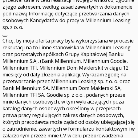
przetwarzane w celu realizacji Twojego wniosku, zgodnie
z jego zakresem, według zasad zawartych w dokumencie
pod nazwą Informację dotyczące przetwarzania danych
osobowych Kandydatów do pracy w Millennium Leasing
sp. z o. o.
Chcę, by moja oferta pracy była wykorzystana w procesie
rekrutacji na to i inne stanowiska w Millennium Leasing
oraz pozostałych spółkach Grupy Kapitałowej Banku
Millennium S.A,, (Bank Millennium, Millennium Goodie,
Millennium TFI, Millennium Dom Maklerski) w ciągu 12
miesięcy od daty złożenia aplikacji. Wyrażam zgodę na
przetwarzanie przez Millennium Leasing sp. z o. o. oraz
Bank Millennium SA, Millennium Dom Maklerski SA,
Millennium TFI SA, Goodie sp. z o.o., podanych przeze
mnie danych osobowych, w tym wykraczających poza
katalog danych osobowych określony w przepisach
prawa pracy regulujących zakres danych osobowych,
których pracodawca może żądać od osoby ubiegającej się
o zatrudnienie, zawartych w formularzu kontaktowym i w
załączonym przeze mnie CV w celu przeprowadzenia