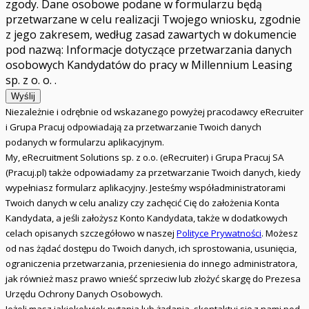
zgody. Dane osobowe podane w formularzu będą
przetwarzane w celu realizacji Twojego wniosku, zgodnie
z jego zakresem, według zasad zawartych w dokumencie
pod nazwą: Informacje dotyczące przetwarzania danych
osobowych Kandydatów do pracy w Millennium Leasing
sp. z o. o. .
Wyślij
Niezależnie i odrębnie od wskazanego powyżej pracodawcy eRecruiter
i Grupa Pracuj odpowiadają za przetwarzanie Twoich danych
podanych w formularzu aplikacyjnym.
My, eRecruitment Solutions sp. z o.o. (eRecruiter) i Grupa Pracuj SA
(Pracuj.pl) także odpowiadamy za przetwarzanie Twoich danych, kiedy
wypełniasz formularz aplikacyjny. Jesteśmy współadministratorami
Twoich danych w celu analizy czy zachęcić Cię do założenia Konta
Kandydata, a jeśli założysz Konto Kandydata, także w dodatkowych
celach opisanych szczegółowo w naszej
Polityce Prywatności
. Możesz
od nas żądać dostępu do Twoich danych, ich sprostowania, usunięcia,
ograniczenia przetwarzania, przeniesienia do innego administratora,
jak również masz prawo wnieść sprzeciw lub złożyć skargę do Prezesa
Urzędu Ochrony Danych Osobowych.