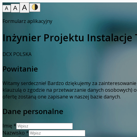
A
A
A
Formularz aplikacyjny
Inżynier Projektu Instalacj
DCX POLSKA
Powitanie
Witamy serdecznie! Bardzo dziękujemy za zainteresowanie 
klauzulą o zgodzie na przetwarzanie danych osobowych) ora
ofertę zostaną one zapisane w naszej bazie danych.
Dane personalne
Imię
*
Nazwisko
*