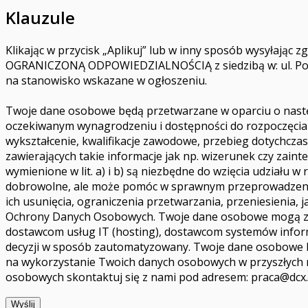
Klauzule
Klikając w przycisk „Aplikuj” lub w inny sposób wysyłają
OGRANICZONĄ ODPOWIEDZIALNOŚCIĄ z siedzibą w: ul. Polec
na stanowisko wskazane w ogłoszeniu.
Twoje dane osobowe będą przetwarzane w oparciu o następ
oczekiwanym wynagrodzeniu i dostępności do rozpoczęcia p
wykształcenie, kwalifikacje zawodowe, przebieg dotychcza
zawierających takie informacje jak np. wizerunek czy zai
wymienione w lit. a) i b) są niezbędne do wzięcia udziału 
dobrowolne, ale może pomóc w sprawnym przeprowadzeniu 
ich usunięcia, ograniczenia przetwarzania, przeniesienia,
Ochrony Danych Osobowych. Twoje dane osobowe mogą zos
dostawcom usług IT (hosting), dostawcom systemów infor
decyzji w sposób zautomatyzowany. Twoje dane osobowe bę
na wykorzystanie Twoich danych osobowych w przyszłych re
osobowych skontaktuj się z nami pod adresem:
praca@dcx
Wyślij