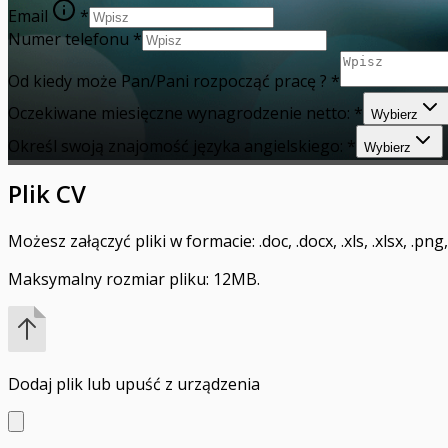
Email
*
Numer telefonu
*
Od kiedy może Pan/Pani rozpocząć pracę ?
*
Oczekiwane miesięczne wynagrodzenie netto:
*
Wybierz
Określ swoją znajomość języka angielskiego:
*
Wybierz
Plik CV
Możesz załączyć pliki w formacie: .doc, .docx, .xls, .xlsx, .png, .j
Maksymalny rozmiar pliku: 12MB.
Dodaj plik
lub upuść z urządzenia