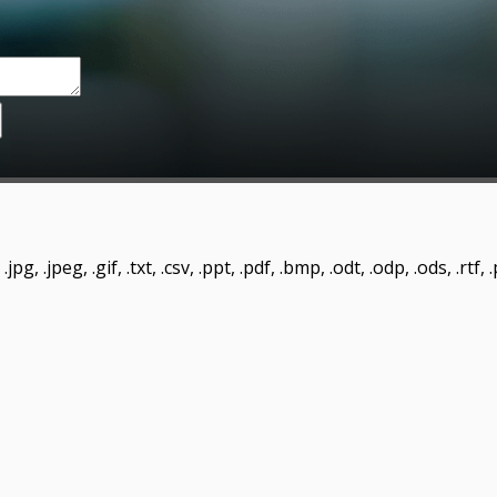
pg, .jpeg, .gif, .txt, .csv, .ppt, .pdf, .bmp, .odt, .odp, .ods, .rtf,