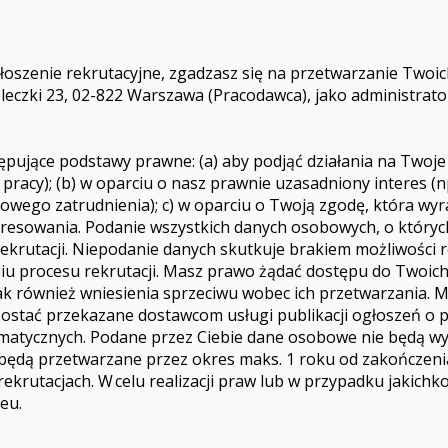
c zgłoszenie rekrutacyjne, zgadzasz się na przetwarzanie 
zki 23, 02-822 Warszawa (Pracodawca), jako administrato
ujące podstawy prawne: (a) aby podjąć działania na Twoje
racy); (b) w oparciu o nasz prawnie uzasadniony interes (n
sowego zatrudnienia); c) w oparciu o Twoją zgodę, która wy
nteresowania. Podanie wszystkich danych osobowych, o któr
w rekrutacji. Niepodanie danych skutkuje brakiem możliwości
procesu rekrutacji. Masz prawo żądać dostępu do Twoich d
 jak również wniesienia sprzeciwu wobec ich przetwarzania.
tać przekazane dostawcom usługi publikacji ogłoszeń o p
matycznych. Podane przez Ciebie dane osobowe nie będą w
dą przetwarzane przez okres maks. 1 roku od zakończenia p
krutacjach. W celu realizacji praw lub w przypadku jakich
.eu
.