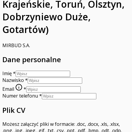
Krajeńskie, Toruń, Olsztyn,
Dobrzyniewo Duże,
Gotartów)
MIRBUD S.A.
Dane personalne
Imię
*
Nazwisko
*
Email
*
Numer telefonu
*
Plik CV
Możesz załączyć pliki w formacie: .doc, .docx, .xls, .xlsx,
.png, .jpg, .jpeg, .gif, .txt, .csv, .ppt, .pdf, .bmp, .odt, .odp,