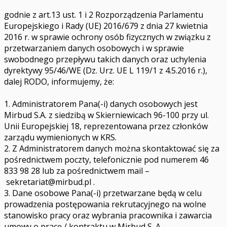
godnie z art.13 ust. 1 i 2 Rozporządzenia Parlamentu
Europejskiego i Rady (UE) 2016/679 z dnia 27 kwietnia
2016 r. w sprawie ochrony osób fizycznych w związku z
przetwarzaniem danych osobowych i w sprawie
swobodnego przepływu takich danych oraz uchylenia
dyrektywy 95/46/WE (Dz. Urz. UE L 119/1 z 4.5.2016 r.),
dalej RODO, informujemy, że:
1. Administratorem Pana(-i) danych osobowych jest
Mirbud S.A. z siedzibą w Skierniewicach 96-100 przy ul.
Unii Europejskiej 18, reprezentowana przez członków
zarządu wymienionych w KRS.
2. Z Administratorem danych można skontaktować się za
pośrednictwem poczty, telefonicznie pod numerem 46
833 98 28 lub za pośrednictwem mail –
sekretariat@mirbud.pl
.
3. Dane osobowe Pana(-i) przetwarzane będą w celu
prowadzenia postępowania rekrutacyjnego na wolne
stanowisko pracy oraz wybrania pracownika i zawarcia
umowy o pracę / kontraktu w Mirbud S. A.