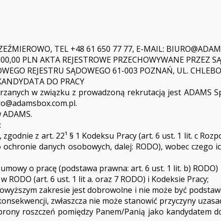
EŹMIEROWO, TEL +48 61 650 77 77, E-MAIL:
BIURO@ADAM
00 000,00 PLN AKTA REJESTROWE PRZECHOWYWANE PRZEZ
JOWEGO REJESTRU SĄDOWEGO 61-003 POZNAŃ, UL. CHLEB
KANDYDATA DO PRACY
anych w związku z prowadzoną rekrutacją jest ADAMS Sp. z
ro@adamsbox.com.pl
.
 w ADAMS.
:
odnie z art. 22¹ § 1 Kodeksu Pracy (art. 6 ust. 1 lit. c Ro
 o ochronie danych osobowych, dalej: RODO), wobec czego ic
umowy o pracę (podstawa prawna: art. 6 ust. 1 lit. b) RODO)
ODO (art. 6 ust. 1 lit a. oraz 7 RODO) i Kodeksie Pracy;
wyższym zakresie jest dobrowolne i nie może być podstawą
nsekwencji, zwłaszcza nie może stanowić przyczyny uzasad
obrony roszczeń pomiędzy Panem/Panią jako kandydatem d