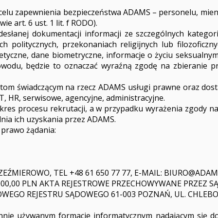
celu zapewnienia bezpieczeństwa ADAMS – personelu, mie
art. 6 ust. 1 lit. f RODO).
słanej dokumentacji informacji ze szczególnych katego
h politycznych, przekonaniach religijnych lub filozoficz
tyczne, dane biometryczne, informacje o życiu seksualnym c
owodu, będzie to oznaczać wyraźną zgodę na zbieranie p
m świadczącym na rzecz ADAMS usługi prawne oraz dosta
, HR, serwisowe, agencyjne, administracyjne.
res procesu rekrutacji, a w przypadku wyrażenia zgody n
dnia ich uzyskania przez ADAMS.
 prawo żądania:
EŹMIEROWO, TEL +48 61 650 77 77, E-MAIL:
BIURO@ADAM
00 000,00 PLN AKTA REJESTROWE PRZECHOWYWANE PRZEZ
JOWEGO REJESTRU SĄDOWEGO 61-003 POZNAŃ, UL. CHLEB
hnie używanym formacie informatycznym nadającym się d