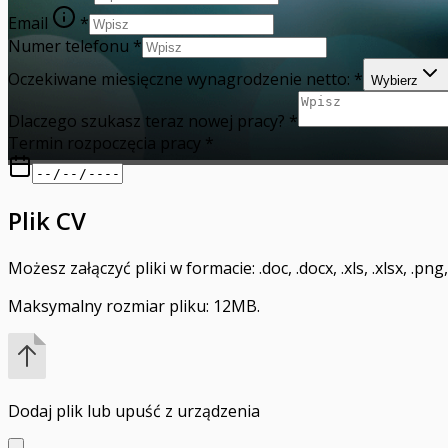
Email
*
Numer telefonu
*
Oczekiwane miesięczne wynagrodzenie netto:
*
Wybierz
Dlaczego szukasz teraz nowej pracy?
*
Termin rozpoczęcia pracy
*
Plik CV
Możesz załączyć pliki w formacie: .doc, .docx, .xls, .xlsx, .png, .j
Maksymalny rozmiar pliku: 12MB.
Dodaj plik
lub upuść z urządzenia