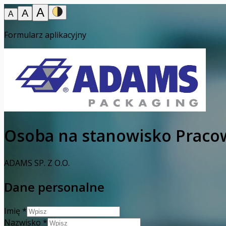
A
A
A
Formularz aplikacyjny
Osoba na stanowisko Praco
ADAMS SP. Z O.O.
Dane personalne
Imię
*
Nazwisko
*