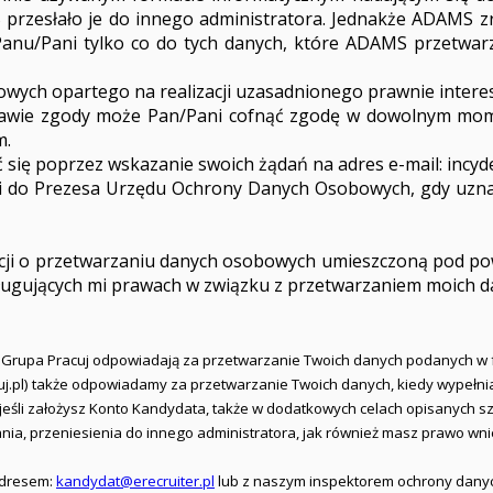
zesłało je do innego administratora. Jednakże ADAMS zrobi 
anu/Pani tylko co do tych danych, które ADAMS przetwa
owych opartego na realizacji uzasadnionego prawnie inter
awie zgody może Pan/Pani cofnąć zgodę w dowolnym mom
m.
 się poprzez wskazanie swoich żądań na adres e-mail:
incy
gi do Prezesa Urzędu Ochrony Danych Osobowych, gdy uzn
macji o przetwarzaniu danych osobowych umieszczoną pod p
ługujących mi prawach w związku z przetwarzaniem moich 
i Grupa Pracuj odpowiadają za przetwarzanie Twoich danych podanych w 
racuj.pl) także odpowiadamy za przetwarzanie Twoich danych, kiedy wypełn
a jeśli założysz Konto Kandydata, także w dodatkowych celach opisanych
ania, przeniesienia do innego administratora, jak również masz prawo w
 adresem:
kandydat@erecruiter.pl
lub z naszym inspektorem ochrony dany