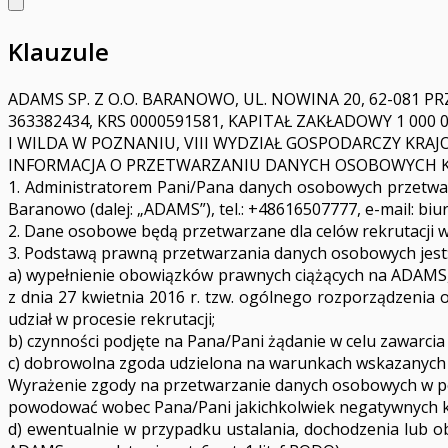
Klauzule
ADAMS SP. Z O.O. BARANOWO, UL. NOWINA 20, 62-081 PRZ
363382434, KRS 0000591581, KAPITAŁ ZAKŁADOWY 1 0
I WILDA W POZNANIU, VIII WYDZIAŁ GOSPODARCZY KRA
INFORMACJA O PRZETWARZANIU DANYCH OSOBOWYCH 
1. Administratorem Pani/Pana danych osobowych przetwarz
Baranowo (dalej: „ADAMS”), tel.: +48616507777, e-mail:
biu
2. Dane osobowe będą przetwarzane dla celów rekrutacji
3. Podstawą prawną przetwarzania danych osobowych jest
a) wypełnienie obowiązków prawnych ciążących na ADAMS, zg
z dnia 27 kwietnia 2016 r. tzw. ogólnego rozporządzenia
udział w procesie rekrutacji;
b) czynności podjęte na Pana/Pani żądanie w celu zawarcia 
c) dobrowolna zgoda udzielona na warunkach wskazanych w R
Wyrażenie zgody na przetwarzanie danych osobowych w po
powodować wobec Pana/Pani jakichkolwiek negatywnych ko
d) ewentualnie w przypadku ustalania, dochodzenia lub 