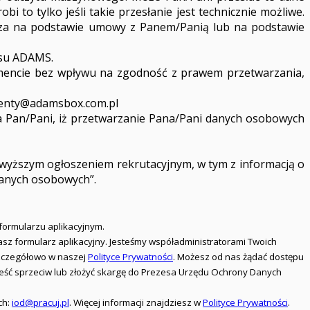
to tylko jeśli takie przesłanie jest technicznie możliwe.
rza na podstawie umowy z Panem/Panią lub na podstawie
esu ADAMS.
encie bez wpływu na zgodność z prawem przetwarzania,
denty@adamsbox.com.pl
a Pan/Pani, iż przetwarzanie Pana/Pani danych osobowych
owyższym ogłoszeniem rekrutacyjnym, w tym z informacją o
danych osobowych”.
formularzu aplikacyjnym.
iasz formularz aplikacyjny. Jesteśmy współadministratorami Twoich
 szczegółowo w naszej
Polityce Prywatności
. Możesz od nas żądać dostępu
nieść sprzeciw lub złożyć skargę do Prezesa Urzędu Ochrony Danych
ch:
iod@pracuj.pl
. Więcej informacji znajdziesz w
Polityce Prywatności
.