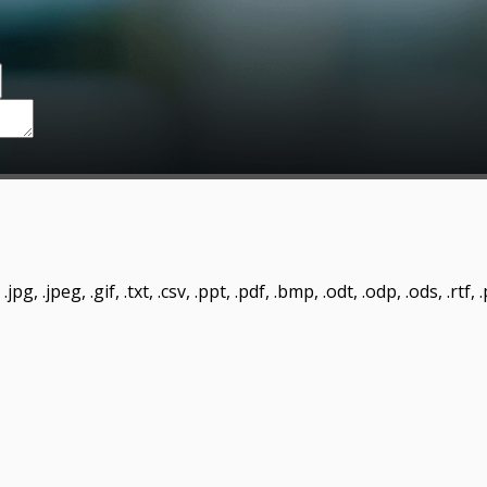
pg, .jpeg, .gif, .txt, .csv, .ppt, .pdf, .bmp, .odt, .odp, .ods, .rtf,