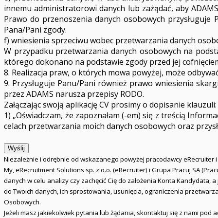
innemu administratorowi danych lub zażądać, aby ADAMS pr
Prawo do przenoszenia danych osobowych przysługuje P
Pana/Pani zgody.
f) wniesienia sprzeciwu wobec przetwarzania danych osob
W przypadku przetwarzania danych osobowych na podst
którego dokonano na podstawie zgody przed jej cofnięcie
8. Realizacja praw, o których mowa powyżej, może odbywać
9. Przysługuje Panu/Pani również prawo wniesienia skar
przez ADAMS narusza przepisy RODO.
Załączając swoją aplikację CV prosimy o dopisanie klauzuli:
1) „Oświadczam, że zapoznałam (-em) się z treścią Infor
celach przetwarzania moich danych osobowych oraz przys
Wyślij
Niezależnie i odrębnie od wskazanego powyżej pracodawcy eRecruiter 
My, eRecruitment Solutions sp. z o.o. (eRecruiter) i Grupa Pracuj SA (P
danych w celu analizy czy zachęcić Cię do założenia Konta Kandydata, 
do Twoich danych, ich sprostowania, usunięcia, ograniczenia przetwarz
Osobowych.
Jeżeli masz jakiekolwiek pytania lub żądania, skontaktuj się z nami pod