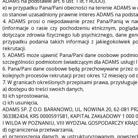
ADAMS na podstawie art. 6 ust. 1 lit. f RODO).
e) w przypadku Pana/Pani obecności na terenie ADAMS w 
co stanowi uzasadniony prawnie interes ADAMS na podstawie 
4. ADAMS prosi o niepodawanie przez Pana/Panią w nade
(informacje o rasie czy pochodzeniu etnicznym, poglądac
dotyczące zdrowia fizycznego lub psychicznego, dane gene
przypadku podania takich informacji z jakiegokolwiek p
rekrutacji.
5. ADAMS może ujawnić Pana/Pani dane osobowe podmioto
szczególności podmiotom świadczącym dla ADAMS usługi IT
6. Pana/Pani dane osobowe będą przechowywane przez ok
kolejnych procesów rekrutacji przez okres 12 miesięcy od 
7. W granicach określonych przepisami prawa, przysługuje
a) dostępu do treści swoich danych,
b) ich sprostowania,
c) ich usunięcia,
ADAMS SP. Z O.O. BARANOWO, UL. NOWINA 20, 62-081 PRZ
363382434, KRS 0000591581, KAPITAŁ ZAKŁADOWY 1 0
I WILDA W POZNANIU, VIII WYDZIAŁ GOSPODARCZY KRA
d) ograniczenia przetwarzania,
e) przenoszenia danych, w ustrukturyzowanym, powszec