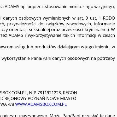
nia ADAMS np. poprzez stosowanie monitoringu wizyjnego,
rii danych osobowych wymienionych w art. 9 ust. 1 RODO
nych, przynależności do związków zawodowych, informacje
zy orientacji seksualnej oraz przeszłości kryminalnej). W
rzez ADAMS i wykorzystywanie takich informacji w celach
wcom usług lub produktów działającym w jego imieniu, w
a wykorzystanie Pana/Pani danych osobowych na potrzeby
SBOX.COM.PL
, NIP 7811921223, REGON
 SĄD REJONOWY POZNAŃ NOWE MIASTO
OWA 4/8
WWW.ADAMSBOX.COM.PL
o odczytu maszynowego. Może Pan/Pani przesłać te dane