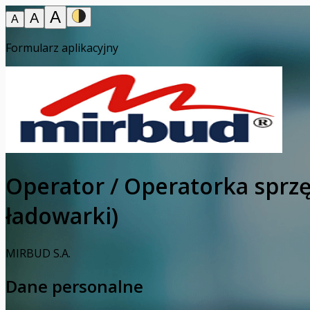
A
A
A
Formularz aplikacyjny
Operator / Operatorka sprzęt
ładowarki)
MIRBUD S.A.
Dane personalne