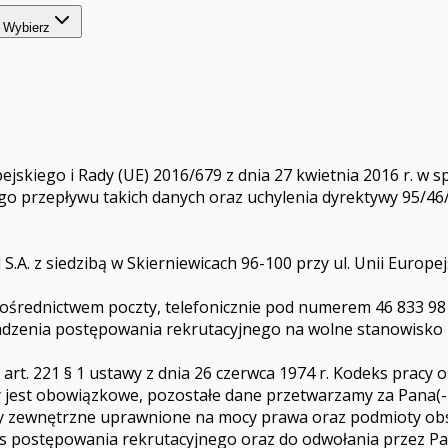
Wybierz
ejskiego i Rady (UE) 2016/679 z dnia 27 kwietnia 2016 r. w 
rzepływu takich danych oraz uchylenia dyrektywy 95/46/WE 
S.A. z siedzibą w Skierniewicach 96-100 przy ul. Unii Europ
ośrednictwem poczty, telefonicznie pod numerem 46 833 98
adzenia postępowania rekrutacyjnego na wolne stanowisko 
t. 221 § 1 ustawy z dnia 26 czerwca 1974 r. Kodeks pracy 
 jest obowiązkowe, pozostałe dane przetwarzamy za Pana(-i
y zewnętrzne uprawnione na mocy prawa oraz podmioty obs
 postępowania rekrutacyjnego oraz do odwołania przez Pan