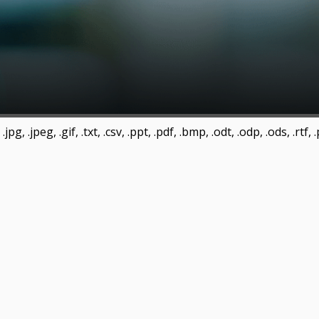
pg, .jpeg, .gif, .txt, .csv, .ppt, .pdf, .bmp, .odt, .odp, .ods, .rtf,